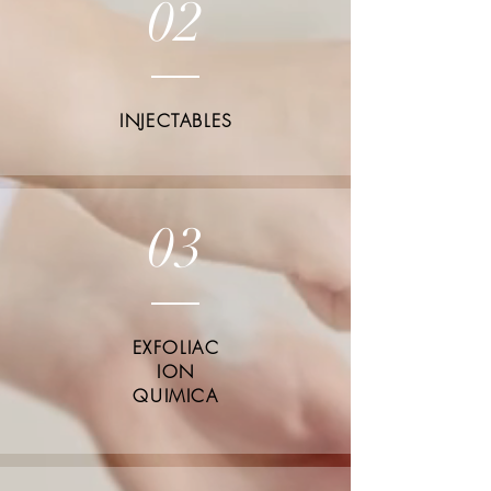
02
INJECTABLES
03
EXFOLIAC
ION
QUIMICA