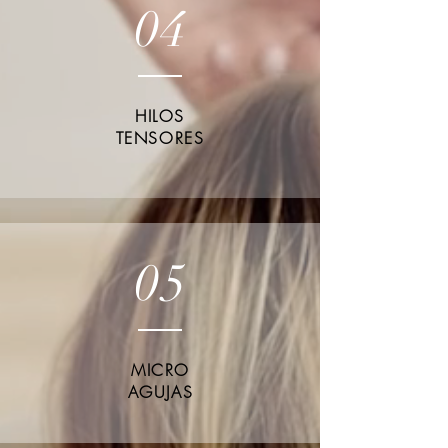
04
HI
LOS
TENSORES
05
MICRO
AGUJAS