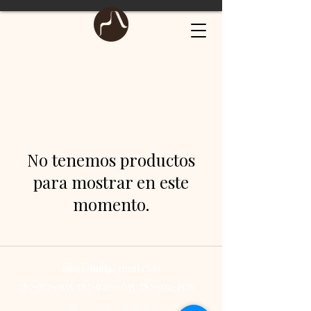
No tenemos productos
para mostrar en este
momento.
miapielmd@gmail.com
787-257-0555
/787-922-0035/787-922-4575